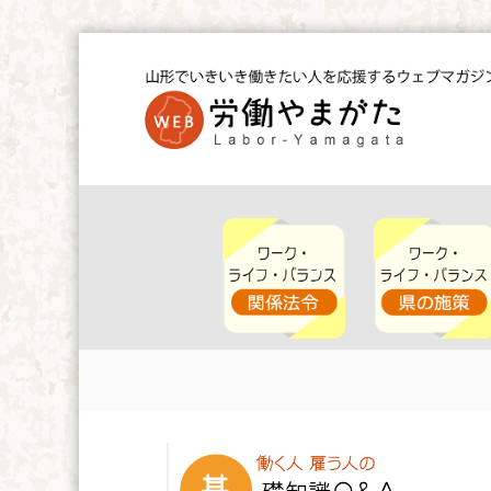
コ
ン
テ
ン
ツ
W
へ
E
ス
B
キ
労
ッ
働
や
プ
ま
が
た