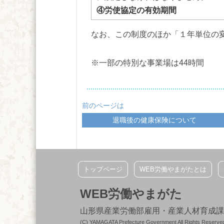
④労使協定の有効期間
なお、この制度のほか「１年単位の
※一部の特別な事業場は44時間
前のページは
退職後の健康保険について
トップページ
WEB労働やまがたとは
WEB労働やまがた
山形県産業労働部雇用・産業人材育成課 〒990-
(C) YAMAGATA Prefecture Government All Rights Reserve