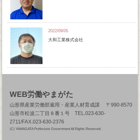
2022/09/05
大和工業株式会社
WEB労働やまがた
山形県産業労働部雇用・産業人材育成課 〒990-8570
山形市松波二丁目８番１号 TEL.023-630-
2711/FAX.023-630-2376
(C) YAMAGATA Prefecture Government All Rights Reserved.