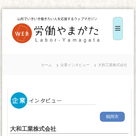
コ
ン
テ
ン
ツ
W
へ
E
ス
B
ホーム
企業インタビュー
大和工業株式会社
キ
労
ッ
働
や
プ
ま
が
た
鶴岡市
大和工業株式会社