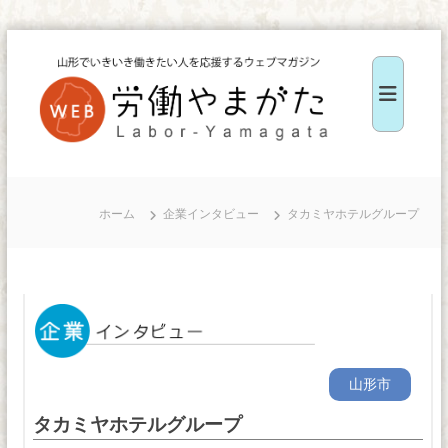
コ
ン
テ
ン
ツ
W
へ
E
ス
B
ホーム
企業インタビュー
タカミヤホテルグループ
キ
労
ッ
働
や
プ
ま
が
た
山形市
タカミヤホテルグループ