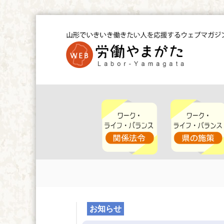
コ
ン
テ
ン
ツ
W
へ
E
ス
B
キ
労
ッ
働
や
プ
ま
が
た
お知らせ