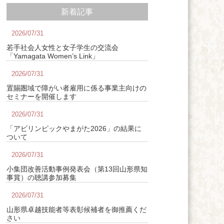
新着記事
2026/07/31
若手社会人女性と女子学生の交流会
「Yamagata Women’s Link」
2026/07/31
置賜圏域で障がい者雇用に係る事業主向けの
セミナーを開催します
2026/07/31
「アビリンピックやまがた2026」の結果に
ついて
2026/07/31
小集団改善活動事例発表会（第13回山形県知
事賞）の聴講参加募集
2026/07/31
山形県卓越技能者等表彰候補者を御推薦くだ
さい