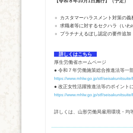
【令和８年10月1日施行】（予定）
カスタマーハラスメント対策の義
求職者等に対するセクハラ（いわ
プラチナえるぼし認定の要件追加
詳しくはこちら
厚生労働省ホームページ
● 令和７年労働施策総合推進法等一
https://www.mhlw.go.jp/stf/seisakunitsui
● 改正女性活躍推進法等のポイント
https://www.mhlw.go.jp/stf/seisakunitsui
詳しくは、山形労働局雇用環境・均等室（