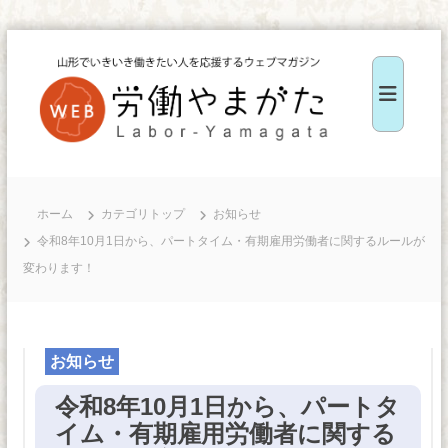
コ
ン
テ
ン
ツ
W
へ
E
ス
B
ホーム
カテゴリトップ
お知らせ
キ
労
令和8年10月1日から、パートタイム・有期雇用労働者に関するルールが
ッ
働
変わります！
や
プ
ま
が
た
お知らせ
令和8年10月1日から、パートタ
イム・有期雇用労働者に関する