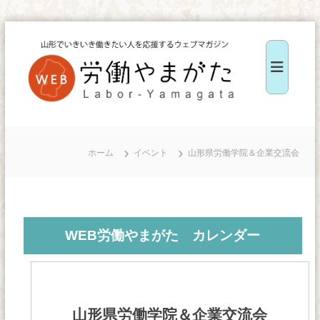
コ
ン
テ
ン
ツ
W
へ
E
ス
B
ホーム
イベント
山形県労働学院＆企業交流会
キ
労
ッ
働
や
プ
ま
WEB労働やまがた カレンダー
が
た
山形県労働学院＆企業交流会