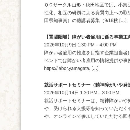
ＱＣサークル山形・秋田地区では、小集
性化、相互の研鑽による資質向上への取組
田県知事賞）の聴講者募集（9/18秋 […]
【置賜圏域】障がい者雇用に係る事業主
2026年10月9日 1:30 PM
–
4:00 PM
障がい者雇用の推進を目指す企業担当者
ベントでは障がい者雇用の情報提供や事
https://labor.yamagata. […]
就活サポートセミナー（精神障がいや発
2026年10月14日 1:30 PM
–
3:00 PM
就活サポートセミナーは、精神障がいや
や、受けられる支援等を知っていただく
や、オンラインで参加していただける回もご