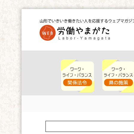
コ
ン
テ
ン
ツ
W
へ
E
ス
B
キ
労
ッ
働
や
プ
ま
が
た