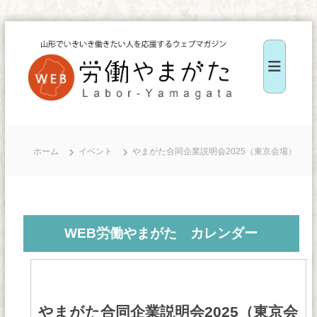
コ
ン
テ
ン
ツ
W
へ
E
ス
B
ホーム
イベント
やまがた合同企業説明会2025（東京会場）
キ
労
ッ
働
や
プ
ま
WEB労働やまがた カレンダー
が
た
やまがた合同企業説明会2025（東京会