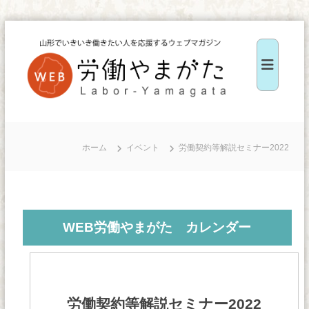
コ
ン
テ
ン
ツ
W
へ
E
ス
B
ホーム
イベント
労働契約等解説セミナー2022
キ
労
ッ
働
や
プ
ま
WEB労働やまがた カレンダー
が
た
労働契約等解説セミナー2022