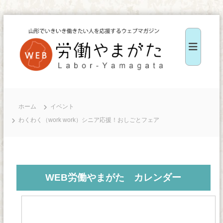
コ
ン
テ
ン
ツ
W
へ
E
ス
B
ホーム
イベント
キ
労
わくわく（work work）シニア応援！おしごとフェア
ッ
働
や
プ
ま
が
WEB労働やまがた カレンダー
た