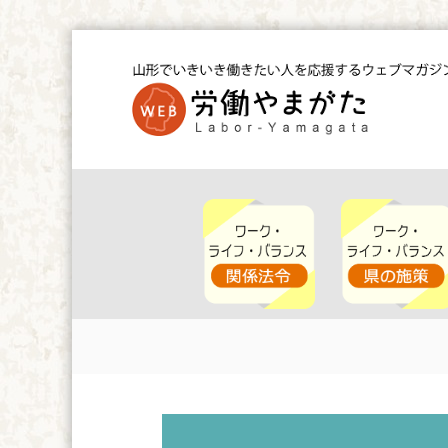
コ
ン
テ
ン
ツ
W
へ
E
ス
B
キ
労
ッ
働
や
プ
ま
が
た