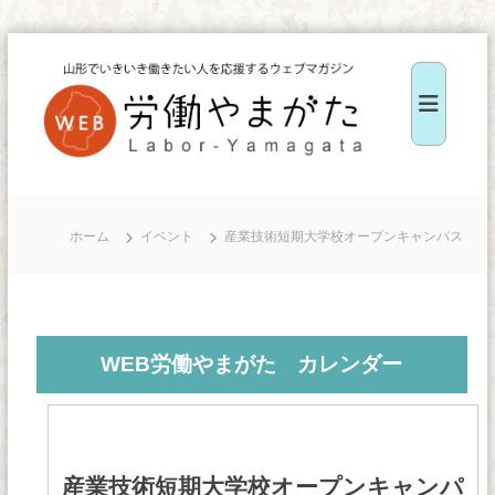
コ
ン
テ
ン
ツ
W
へ
E
ス
B
ホーム
イベント
産業技術短期大学校オープンキャンパス
キ
労
ッ
働
や
プ
ま
WEB労働やまがた カレンダー
が
た
産業技術短期大学校オープンキャンパ