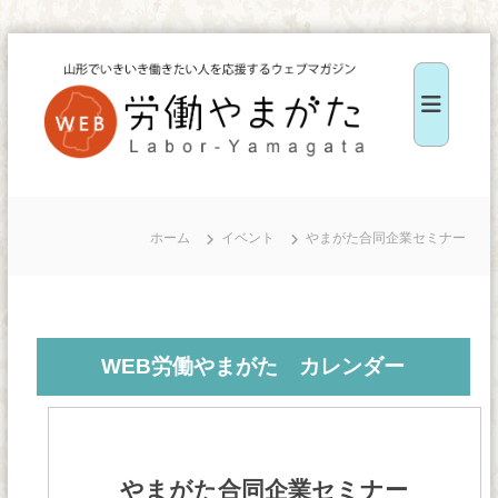
コ
ン
テ
ン
ツ
W
へ
E
ス
B
ホーム
イベント
やまがた合同企業セミナー
キ
労
ッ
働
や
プ
ま
WEB労働やまがた カレンダー
が
た
やまがた合同企業セミナー