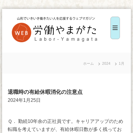
コ
ン
テ
ン
ツ
W
へ
E
ス
B
ホーム
2024
1月
キ
労
ッ
働
や
プ
ま
退職時の有給休暇消化の注意点
が
2024年1月25日
た
Ｑ． 勤続10年余の正社員です。キャリアアップのため
転職を考えていますが、有給休暇日数が多く残ってお