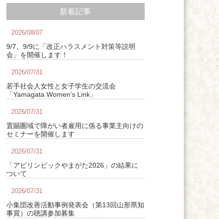
新着記事
2026/08/07
9/7、9/9に「改正ハラスメント対策等説明
会」を開催します！
2026/07/31
若手社会人女性と女子学生の交流会
「Yamagata Women’s Link」
2026/07/31
置賜圏域で障がい者雇用に係る事業主向けの
セミナーを開催します
2026/07/31
「アビリンピックやまがた2026」の結果に
ついて
2026/07/31
小集団改善活動事例発表会（第13回山形県知
事賞）の聴講参加募集