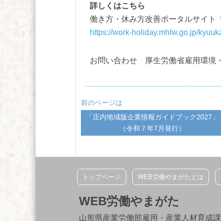
詳しくはこちら
働き方・休み方改善ポータルサイト
https://work-holiday.mhlw.go.jp/kyuuk
お問い合わせ 厚生労働省雇用環境・均等
前のページは
「庄内地域版企業情報ガイドブック2027」
（令和７年7月発行）
トップページ
WEB労働やまがたとは
WEB労働やまがた
山形県産業労働部雇用・産業人材育成課 〒990-