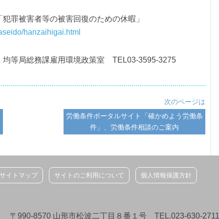
「犯罪被害者等の被害回復のための休暇」
aseido/hanzaihigai.html
局総務課雇用環境政策室 TEL03-3595-3275
次のページは
労働条件ポータルサイト「確かめよう労働条
件」、労働条件相談のご案内
サイトマップ
サイトのご利用について
個人情報保護方針
8570 山形市松波二丁目８番１号 TEL.023-630-2711/FAX.