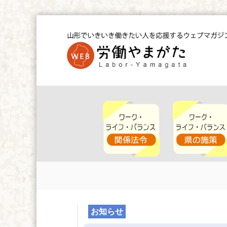
コ
ン
テ
ン
ツ
W
へ
E
ス
B
キ
労
ッ
働
や
プ
ま
が
た
お知らせ